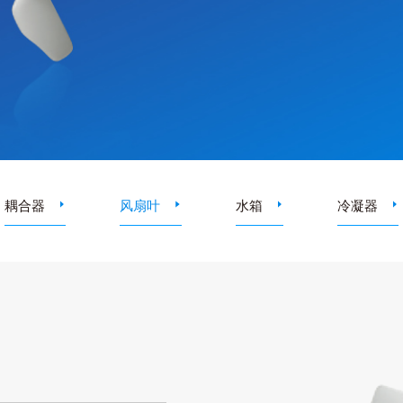
耦合器
风扇叶
水箱
冷凝器